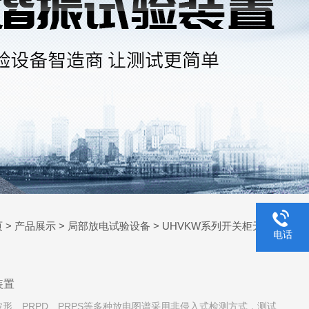
页
>
产品展示
>
局部放电试验设备
>
UHVKW系列开关柜无局放模
电话
装置
供时域波形、PRPD、PRPS等多种放电图谱采用非侵入式检测方式，测试