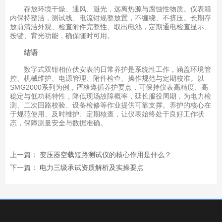
存放环境干燥、通风、避光，远离热源与腐蚀性物质。仪表箱
内保持整洁，测试线、电流钳规整放置，不缠绕、不挤压。长期存
放前清洁外观、检查附件完整性、取出电池，定期通电检查显示、
按键、背光功能，确保随时可用。
结语
数字式双钳相位伏安表的日常养护是系统性工作，涵盖环境管
控、机械维护、电源管理、附件检查、操作规范与定期校准。以
SMG2000系列为例，严格遵循养护要点，可保持仪表高精度、高
稳定与低功耗特性，降低现场故障概率，延长服役周期，为电力检
测、二次回路校验、设备检修等作业提供可靠支撑。养护的核心在
于规范使用、及时维护、定期核查，让仪表始终处于良好工作状
态，保障测量安全与数据准确。
上一篇：
变压器空载短路测试仪的核心作用是什么？
下一篇：
电力三级承试资质解析及实操要点