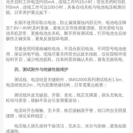
光开启时工作电流约35mA，连续工作约15小时；背光关闭时功耗
约5mA，连续工作可达100小时，具备自动关机与电池电压检测功
能。日常养护重点如下：
长期不使用应取出电池，防止漏液腐蚀内部元件。电池电压降
至7.8V～8V时及时更换，避免欠压导致测量漂移、背光变暗与自
动关机异常。更换电池先关机、断开所有测试线，打开电池仓后按
极性正确安装，避免反接损坏电路。
尽量使用同规格碱性电池，不混合新旧电池、不同型号电池使
用，保证供电平稳。现场尽量关闭背光以延长续航，仅在昏暗环境
短时开启，减少电池损耗。仪表闲置前确认关机，避免无效耗电。
四、测试附件与绝缘性能维护
测试线、电流钳是关键附件，SMG2000系列测试线长1.5m、
电流钳线长2m，均为双重绝缘结构，日常需重点检查：
测试线外皮无破损、开裂、老化，线芯无裸露，插头无氧化、
松动与变形，接触不良会引发测量波动；
电流钳开合顺畅、无卡滞，铁芯接触面平整，钳口闭合无明显
缝隙，保证采样稳定；
电压输入插孔保持干燥清洁，无灰尘、水分与杂物，避免短路
或漏电。