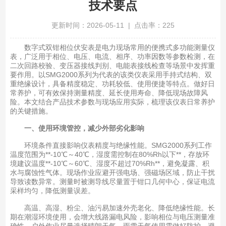
技术要点
更新时间：2026-05-11 | 点击率：225
数字式双钳相位伏安表是电力现场常用的便携式多功能测量仪
表，广泛用于相位、电压、电流、相序、功率因数等参数检测，在
二次回路校验、变压器接线判别、电能表接线检查等场景中发挥重
要作用。以SMG2000系列为代表的该类仪表采用手持式结构、双
重绝缘设计，具备精度稳定、功耗较低、使用便捷等特点。做好日
常养护，可有效保持测量精度、延长使用寿命、降低现场故障风
险。本文结合产品技术参数与现场应用实际，梳理该仪表日常养护
的关键措施。
一、使用环境管控，减少外部劣化影响
环境条件直接影响仪表精度与绝缘性能。SMG2000系列工作
温度范围为**-10℃～40℃，湿度需控制在80%Rh以下**，存放环
境建议温度**-10℃～60℃、湿度不超过70%Rh**，避免凝露、积
水与腐蚀性气体。现场作业应避开强电场、强磁场区域，防止干扰
导致读数异常。测量时被测导线尽量置于钳口几何中心，保证电流
采样均匀，降低测量误差。
高温、高湿、粉尘、油污易加速外壳老化、降低绝缘性能。长
期在潮湿环境使用，会增大线路漏电风险，影响相位与电压测量准
确性。户外作业尽量选择晴朗天气，雨雪天气使用需做好防护，避