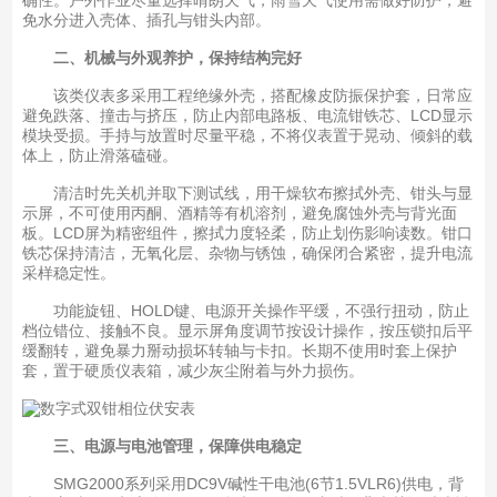
免水分进入壳体、插孔与钳头内部。
二、机械与外观养护，保持结构完好
该类仪表多采用工程绝缘外壳，搭配橡皮防振保护套，日常应
避免跌落、撞击与挤压，防止内部电路板、电流钳铁芯、LCD显示
模块受损。手持与放置时尽量平稳，不将仪表置于晃动、倾斜的载
体上，防止滑落磕碰。
清洁时先关机并取下测试线，用干燥软布擦拭外壳、钳头与显
示屏，不可使用丙酮、酒精等有机溶剂，避免腐蚀外壳与背光面
板。LCD屏为精密组件，擦拭力度轻柔，防止划伤影响读数。钳口
铁芯保持清洁，无氧化层、杂物与锈蚀，确保闭合紧密，提升电流
采样稳定性。
功能旋钮、HOLD键、电源开关操作平缓，不强行扭动，防止
档位错位、接触不良。显示屏角度调节按设计操作，按压锁扣后平
缓翻转，避免暴力掰动损坏转轴与卡扣。长期不使用时套上保护
套，置于硬质仪表箱，减少灰尘附着与外力损伤。
三、电源与电池管理，保障供电稳定
SMG2000系列采用DC9V碱性干电池(6节1.5VLR6)供电，背