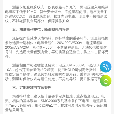
测量前检查绝缘状态，仪表线路与外壳间、两电压输入端绝缘
电阻应不低于10MΩ，符合安全标准。不超量程使用，电压测量不
超过500VAC，避免绝缘击穿、损坏内部电路。测量中不拔插测试
线，不触碰插孔金属部分，保障操作安全。
五、测量操作规范，降低损耗与误差
规范操作是减少仪表损耗、保持精度的重要环节。测量前根据
参数选择合适档位：电压量程0～20V/200V/500V，电流量程0～
200mA/2A/20A，相位0～360°，不超量程测量。无法预估被测信
号时，先选用大量程预测量，再切换至合适档位，防止冲击损坏元
件。
测量相位严格遵循幅值要求：电压30V～500V、电流10mA～
10A，超出范围会降低相位精度。使用HOLD键锁定数据时，待读
数稳定后再操作，避免频繁触发影响按键寿命。采样速率约3次/
秒，测量时保持仪表与钳位稳定，不晃动导线，提升数据可靠性。
六、定期校准与存放管理
为维持精度，建议按计量要求定期校准，重点核查电压、电
流、相位的基本误差。SMG2000系列基准条件下电压、电流误差
为**±(0.5%量程)，相位误差±1°**，校准可及时发现漂移，保证测
量结果可信。