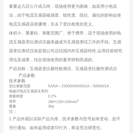
量重达几百公斤或几吨，现场使用更为困难，如采用小电流
法，由于电流互感器磁感度、线性度、阻抗、漏抗的影响会使
电流互感器误差骤增，失去了变比检查的意义。
体积小、重量轻、测量范围广、便于携带，适于现场使用的电
流互感器变比测试仪越来越成为互感器测试工作的手段。互感
器变比测试仪就是我公司总结国内外互感器特性,运用目前研究
理论及成果，结合现场使用的要求研制而成的。
产品别称：互感器变比极性检测仪、互感器变比极性测试仪
产品参数
技术参数
变比测量范围
5A/5A～25000A/5A
5A/1A～5000A/1A
电磁式电压互感器全系列
测量精度
0.2%
3
体积
280×230×100mm
重量
3kg
注：
1.产品外观以实际产品为准，技术参数与型号如有变动，恕不
另行通知。如有盗用或复印行为，将追究法律责任。