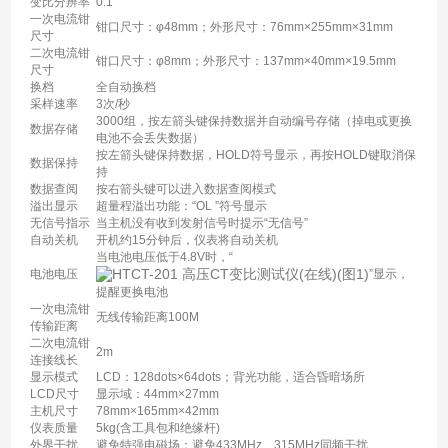
变比分辨率
0.1
一次电流钳
钳口尺寸：φ48mm；外形尺寸：76mm×255mm×31mm
尺寸
二次电流钳
钳口尺寸：φ8mm；外形尺寸：137mm×40mm×19.5mm
尺寸
换档
全自动换档
采样速率
3次/秒
3000组，按左箭头键保持数据并自动编号存储（掉电或更换
数据存储
电池不会丢失数据）
按左箭头键保持数据，HOLD符号显示，再按HOLD键取消保
数据保持
持
数据查阅
按右箭头键可以进入数据查阅模式
溢出显示
超量程溢出功能：“OL ”符号显示
无信号指示
当主机没有收到发射信号时提示“无信号”
自动关机
开机约15分钟后，仪表将自动关机
当电池电压低于4.8V时，“
电池电压
”显示，
提醒更换电池
一次电流钳
无线传输距离100M
传输距离
二次电流钳
2m
连接线长
显示模式
LCD：128dots×64dots；背光功能，适合昏暗场所
LCD尺寸
显示域：44mm×27mm
主机尺寸
78mm×165mm×42mm
仪表质量
5kg(含工具包和绝缘杆)
外界干扰
避免特强电磁场；避免433MHz、315MHz同频干扰