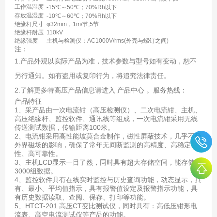
工作温湿度
-15℃～50℃；70%Rh以下
存放温湿度
-10℃～60℃；70%Rh以下
绝缘杆尺寸
φ32mm，1m/节,5节
绝缘杆耐压
110kV
绝缘强度
主机与检测仪：AC1000V/rms(外壳与螺钉之间)
注：
1.产品外观以实际产品为准，技术参数与型号如有变动，恕不
另行通知。如有盗用或复印行为，将追究法律责任。
2.了解更多特高压产品信息请进入 产品中心 。服务热线：
产品特征
1、采产品由一次电流钳（高压检测仪）、二次电流钳、主机、
高压绝缘杆、监控软件、通讯线等组成，一次电流钳采用无线
传送测试数据，传输距离100米。
2、电流钳采用高性能坡莫合金制作，磁性屏蔽技术，几乎不受
外界磁场的影响，确保了常年无间断监测的高精度、高稳定
性、高可靠性。
3、主机LCD显示一目了然，同时具有超大存储空间，能存储
3000组数据。
4、监控软件具有在线实时监控与历史查询功能，动态显示，具
有、最小、平均值指示，具有报警值设定及报警指示功能，具
有历史数据读取、查阅、保存、打印等功能。
5、HTCT-201 高压CT变比测试仪，同时具有：高低压钳形电
流表、高空电流测试仪等产品的功能。