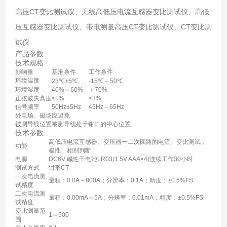
高压CT变比测试仪、无线高低压电流互感器变比测试仪、高低
压互感器变比测试仪、带电测量高压CT变比测试仪、CT变比测
试仪
产品参数
技术规格
影响量
基准条件
工作条件
环境温度
23℃±5℃
-15℃～50℃
环境湿度
40%～60%
＜70%
正弦波失真度
≤1%
≤3%
信号频率
50Hz±5Hz
45Hz～65Hz
外电场、磁场
应避免
被测导线位置
被测导线处于钳口的中心位置
技术参数
高低压电流互感器、变压器一二次回路的电流、变比测试，
功能
极性、相别判断
电源
DC6V 碱性干电池LR03(1.5V AAA×4)连续工作30小时
测试方式
钳形CT
一次电流测
量程：0.0A～800A；分辨率：0.1A；精度：±0.5%FS
试精度
二次电流测
量程：0.00mA～5A；分辨率：0.01mA；精度：±0.5%FS
试精度
变比测量范
1～500
围