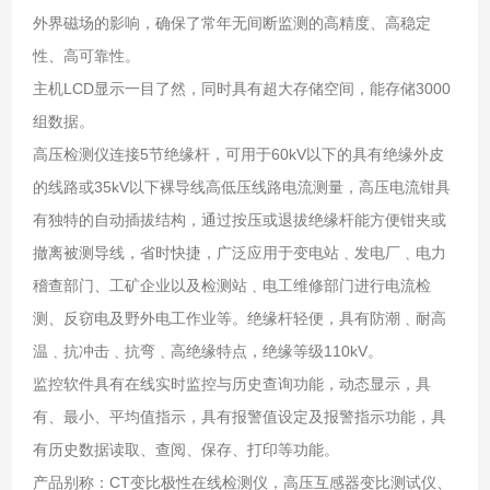
外界磁场的影响，确保了常年无间断监测的高精度、高稳定
性、高可靠性。
主机LCD显示一目了然，同时具有超大存储空间，能存储3000
组数据。
高压检测仪连接5节绝缘杆，可用于60kV以下的具有绝缘外皮
的线路或35kV以下裸导线高低压线路电流测量，高压电流钳具
有独特的自动插拔结构，通过按压或退拔绝缘杆能方便钳夹或
撤离被测导线，省时快捷，广泛应用于变电站﹑发电厂﹑电力
稽查部门、工矿企业以及检测站﹑电工维修部门进行电流检
测、反窃电及野外电工作业等。绝缘杆轻便，具有防潮﹑耐高
温﹑抗冲击﹑抗弯﹑高绝缘特点，绝缘等级110kV。
监控软件具有在线实时监控与历史查询功能，动态显示，具
有、最小、平均值指示，具有报警值设定及报警指示功能，具
有历史数据读取、查阅、保存、打印等功能。
产品别称：CT变比极性在线检测仪，高压互感器变比测试仪、