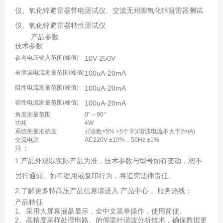
仪、氧化锌避雷器带电测试仪、交流无间隙氧化锌避雷器测试
仪、氧化锌避雷器特性测试仪
产品参数
技术参数
参考电压输入范围(峰值)
10V-250V
全泄漏电流测量范围(峰值)
100uA-20mA
阻性电流测量范围(峰值)
100uA-20mA
容性电流测量范围(峰值)
100uA-20mA
角度测量范围
0°～90°
功耗
4W
系统测量准确度
±(读数×5% +5个字)(谐波电流不大于2mA)
交流电源
AC220V ±10%，50Hz ±1%
注：
1.产品外观以实际产品为准，技术参数与型号如有变动，恕不
另行通知。如有盗用或复印行为，将追究法律责任。
2.了解更多特高压产品信息请进入 产品中心 。服务热线：
产品特征
1、采用大屏幕液晶显示，全中文菜单操作，使用简便。
2、高精度采样处理电路、的傅里叶谐波分析技术，确保数据更