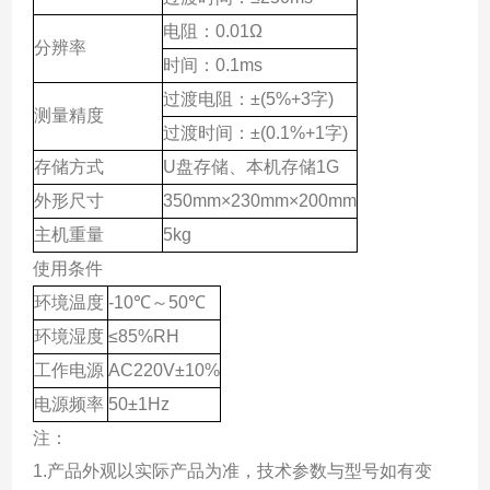
电阻：0.01Ω
分辨率
时间：0.1ms
过渡电阻：±(5%+3字)
测量精度
过渡时间：±(0.1%+1字)
存储方式
U盘存储、本机存储1G
外形尺寸
350mm×230mm×200mm
主机重量
5kg
使用条件
环境温度
-10℃～50℃
环境湿度
≤85%RH
工作电源
AC220V±10%
电源频率
50±1Hz
注：
1.产品外观以实际产品为准，技术参数与型号如有变