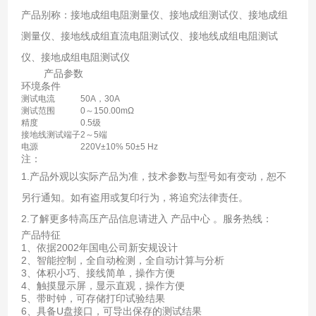
产品别称：接地成组电阻测量仪、接地成组测试仪、接地成组
测量仪、接地线成组直流电阻测试仪、接地线成组电阻测试
仪、接地成组电阻测试仪
产品参数
环境条件
测试电流
50A，30A
测试范围
0～150.00mΩ
精度
0.5级
接地线测试端子
2～5端
电源
220V±10% 50±5 Hz
注：
1.产品外观以实际产品为准，技术参数与型号如有变动，恕不
另行通知。如有盗用或复印行为，将追究法律责任。
2.了解更多特高压产品信息请进入 产品中心 。服务热线：
产品特征
1、依据2002年国电公司新安规设计
2、智能控制，全自动检测，全自动计算与分析
3、体积小巧、接线简单，操作方便
4、触摸显示屏，显示直观，操作方便
5、带时钟，可存储打印试验结果
6、具备U盘接口，可导出保存的测试结果