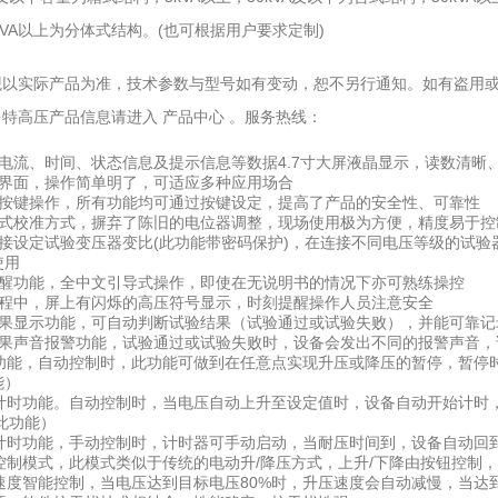
kVA以上为分体式结构。(也可根据用户要求定制)
外观以实际产品为准，技术参数与型号如有变动，恕不另行通知。如有盗用
多特高压产品信息请进入 产品中心 。服务热线：
、电流、时间、状态信息及提示信息等数据4.7寸大屏液晶显示，读数清晰
文界面，操作简单明了，可适应多种应用场合
式按键操作，所有功能均可通过按键设定，提高了产品的安全性、可靠性
字式校准方式，摒弃了陈旧的电位器调整，现场使用极为方便，精度易于控制
直接设定试验变压器变比(此功能带密码保护)，在连接不同电压等级的试验
使用
提醒功能，全中文引导式操作，即使在无说明书的情况下亦可熟练操控
过程中，屏上有闪烁的高压符号显示，时刻提醒操作人员注意安全
结果显示功能，可自动判断试验结果（试验通过或试验失败），并能可靠
结果声音报警功能，试验通过或试验失败时，设备会发出不同的报警声音
停功能，自动控制时，此功能可做到在任意点实现升压或降压的暂停，暂停
能）
动计时功能。自动控制时，当电压自动上升至设定值时，设备自动开始计时
此功能）
动计时功能，手动控制时，计时器可手动启动，当耐压时间到，设备自动回
动控制模式，此模式类似于传统的电动升/降压方式，上升/下降由按钮控制
压速度智能控制，当电压达到目标电压80%时，升压速度会自动减慢，当达