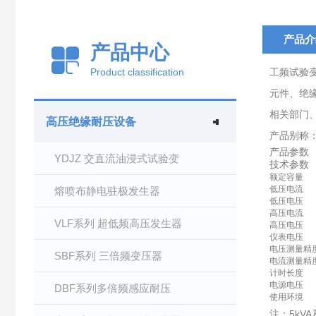
产品介
产品中心
Product classification
工频试验
元件、绝
相关部门
高压绝缘耐压设备
产品别称
产品参数
YDJZ 交直流油浸式试验变
技术参数
额定容量
低压电流
熔喷布静电驻极发生器
低压电压
高压电流
VLF系列 超低频高压发生器
高压电压
仪表电压
电压测量精
SBF系列 三倍频变压器
电流测量精
计时长度
电源电压
DBF系列多倍频感应耐压
使用环境
注：5kV