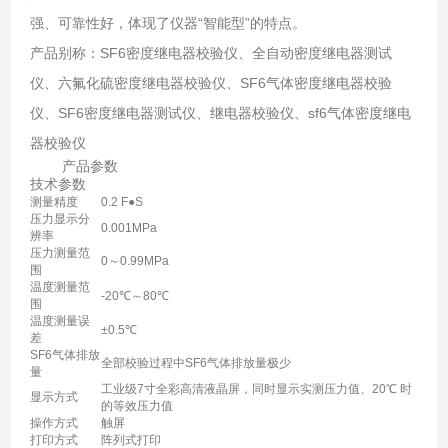
强、可靠性好，体现了仪器“智能型”的特点。
产品别称：SF6密度继电器校验仪、全自动密度继电器测试
仪、六氟化硫密度继电器校验仪、SF6气体密度继电器校验
仪、SF6密度继电器测试仪、继电器校验仪、sf6气体密度继电
器校验仪
产品参数
技术参数
测量精度
0.2 F●S
压力显示分
0.001MPa
辨率
压力测量范
0～0.99MPa
围
温度测量范
-20℃～80℃
围
温度测量误
±0.5℃
差
SF6气体排放
全部校验过程中SF6气体排放量极少
量
工业级7寸全彩高清液晶屏，同时显示实测压力值、20℃ 时
显示方式
的等效压力值
操作方式
触屏
打印方式
阵列式打印