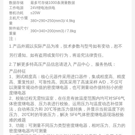
数据存储
最多可存储1000条测量数据
工作电源
24V锂电池供电
整机功耗
≤20W
主机尺寸/重
380×290×250(mm3)/ 4.9kg
量
附件箱尺寸/
390×340×200(mm3) / 7.8kg
重量
注：
1.产品外观以实际产品为准，技术参数与型号如有变动，恕不
另行通知。如有盗用或复印行为，将追究法律责任。
2.了解更多特高压产品信息请进入 产品中心 。服务热线：
产品特征
1、测试精度高：核心元器件采用进口器件，集成程度高、精度
高、重复性好、可靠性高。因其采用了高速采样 A/D，不仅可
以测量常规动作值的密度继电器，也可测量动作值特别小的密
度继电器
2、校验过程无需恒温室，在任意有效温度范围内均可对SF6气
体密度继电器、压力表进行校验。运用压力与温度动态补偿算
法，自动将压力和 20℃等效压力值转换，并显示当前温度下的
压力、20℃时的等效压力，解决 SF6气体密度继电器现场校验
难的难题
3、功能：可测量不同压力类型密度继电器，相对压力、压力的
密度继电器均可测量