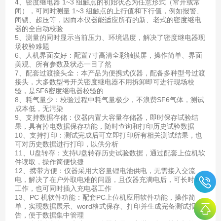
4、密度继电器 1~3 组触点的初始状态为任意形式（常开或常
闭），可同时测量 1~3 组触点的上行值和下行值，例如报警、
闭锁、超压等，因而本仪器能适应所有的新、老式的密度继电
器的全自动校验
5、测量的同时显示当前压力、环境温度，解决了密度继电器现
场校验难题
6、人机界面友好：配置7寸高清全彩触摸屏，操作简单、界面
美观、所有参数及状态一目了然
7、配套过渡接头全：本产品为便携式仪器，配备多种型号过渡
接头，大多数型号开关密度继电器不用拆卸即可进行现场校
验，是SF6密度继电器校验的
8、耗气量少：校验过程中耗气量极少，不浪费SF6气体，测试
成本低，无污染
9、支持数据存储：仪器内置大容量存储器，即时保存试验结
果，具有掉电数据保存功能，随时查询和打印历史试验数据
10、支持打印：测试完成后可立即打印所有相关测试结果，也
可对历史数据进行打印，以供分析
11、U盘转存：支持U盘转存历史试验数据，通过配套上位机软
件读取，操作简便快捷
12、携带方便：仪器采用大容量锂电池供电，无需接入交流
电，解决了在户外取电难的问题，且仪器充满电后，可长时间
工作，也可同时插入充电器工作
13、PC 机软件功能：配套PC上位机应用软件功能，操作简
单，实现数据展示、word格式保存、打印并生成完备测试报
告，便于数据集中管理