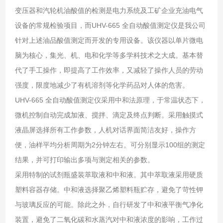
变压器和汽轮机油酸值的检测是电力系统及工矿企业充油电气
设备的常规检验项目，而UHV-665 全自动酸值测定仪是我公司
针对上述油品酸值测定而开发的专用设备。该仪器以单片微电
脑为核心，集光、机、电和化学等多学科技术之大成。基本替
代了手工操作，即提高了工作效率，又减轻了操作人员的劳动
强度，限度地减少了有机溶剂等化学药品对人体的危害。
UHV-665 全自动酸值测定仪采用中和法原理，于常温状态下，
微机控制自动完成加液、搅拌、滴定及终点判断。采用触摸式
液晶屏选择所有工作参数，人机对话界面简洁友好，操作方
便，油样平均分析周期为2分钟左右。可分别显示100组的测定
结果，并可打印输出多项与测定相关的参数。
采用特制的试剂瓶盛装萃取液和中和液。其中萃取液采用硬质
塑料容器存储。中和液选择聚乙烯塑料瓶贮存，避免了苛性钾
与玻璃反应的可能。除此之外，自行研发了中和液平衡气净化
装置，避免了二氧化碳和水蒸汽对中和液浓度的影响，工作过