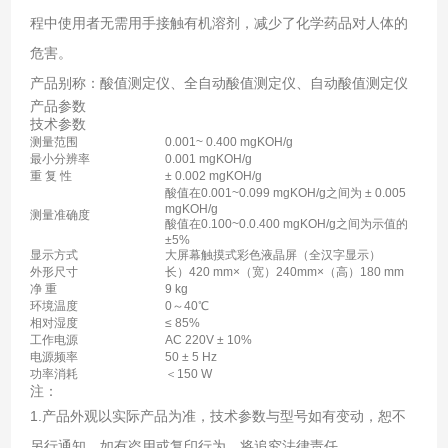
程中使用者无需用手接触有机溶剂，减少了化学药品对人体的
危害。
产品别称：酸值测定仪、全自动酸值测定仪、自动酸值测定仪
产品参数
技术参数
测量范围
0.001~ 0.400 mgKOH/g
最小分辨率
0.001 mgKOH/g
重 复 性
± 0.002 mgKOH/g
酸值在0.001~0.099 mgKOH/g之间为 ± 0.005
mgKOH/g
测量准确度
酸值在0.100~0.0.400 mgKOH/g之间为示值的
±5%
显示方式
大屏幕触摸式彩色液晶屏（全汉字显示）
外形尺寸
长）420 mm×（宽）240mm×（高）180 mm
净 重
9 kg
环境温度
0～40℃
相对湿度
≤ 85%
工作电源
AC 220V ± 10%
电源频率
50 ± 5 Hz
功率消耗
＜150 W
注：
1.产品外观以实际产品为准，技术参数与型号如有变动，恕不
另行通知。如有盗用或复印行为，将追究法律责任。