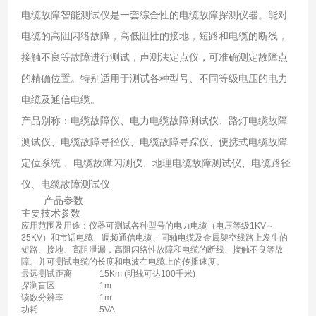
电缆故障智能测试仪是一套综合性的电缆故障探测仪器。能对
电缆的高阻闪络故障，高低阻性的接地，短路和电缆的断线，
接触不良等故障进行测试，声测法定点仪，可准确测定故障点
的精确位置。特别适用于测试各种型号、不同等级电压的电力
电缆及通信电缆。
产品别称：电缆故障仪、电力电缆故障测试仪、路灯电缆故障
测试仪、电缆故障寻径仪、电缆故障寻踪仪、便携式电缆故障
定位系统 、电缆故障闪测仪、地理电缆故障测试仪、电缆路径
仪、电缆故障测试仪
产品参数
主要技术参数
应用范围及用途：仪器可测试各种型号的电力电缆（电压等级1KV～
35KV）和市话电缆、调频通信电缆、同轴电缆及金属架空线路上发生的
短路、接地、高阻泄漏，高阻闪络性故障和电缆的断线、接触不良等故
障。并可测试电缆的长度和电波在电缆上的传播速度。
最远测试距离
15Km (明线可达100千米)
探测盲区
1m
读数分辨率
1m
功耗
5VA