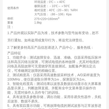
环境温度：0℃～＋40℃
极限温度：－10℃～＋50℃
使用条件
相对湿度：40℃（20～90）%RH
大气压强：（86～106）Kpa
3
体积
275×220×160mm
重量
1.8kg
注：
1.产品外观以实际产品为准，技术参数与型号如有变动，恕不
另行通知。如有盗用或复印行为，将追究法律责任。
2.了解更多特高压产品信息请进入 产品中心 。服务热线：
产品特征
1、功能齐全：测试故障安全、迅速、准确。仪器采用低压脉冲
法和高压闪络法探测，可测试电缆的各种故障，尤其对电缆的
闪络及高阻故障可无需烧穿而直接测试。如配备声测法定点
仪，可准确测定故障的精确位置。
2、测试精度高：仪器采用高速数据采样技术，A/D采样速度为
100MHz，使仪器读取分辨率为1m，探测盲区为1m。
3、智能化程度高：测试结果以波形及数据自动显示在大屏幕液
晶显示屏上，判断故障直观。并配有全中文菜单显示操作功
能，无需对操作人员作专门的训练。
4、具有波形及参数存储，调出功能，采用非易失性器件，关机
后波形、数据不易失。
5、具有双踪显示功能，可将故障电缆的测试波形与正常波形进