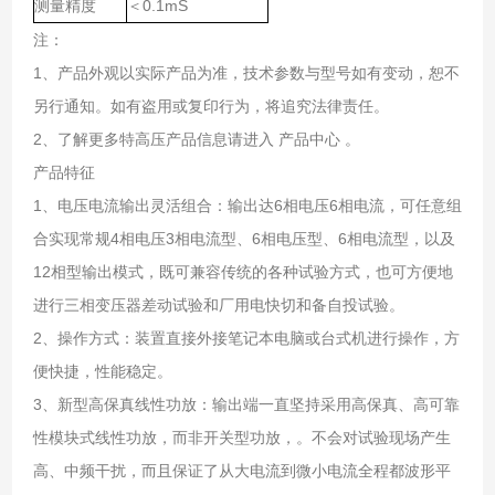
测量精度
＜0.1mS
注：
1、产品外观以实际产品为准，技术参数与型号如有变动，恕不
另行通知。如有盗用或复印行为，将追究法律责任。
2、了解更多特高压产品信息请进入 产品中心 。
产品特征
1、电压电流输出灵活组合：输出达6相电压6相电流，可任意组
合实现常规4相电压3相电流型、6相电压型、6相电流型，以及
12相型输出模式，既可兼容传统的各种试验方式，也可方便地
进行三相变压器差动试验和厂用电快切和备自投试验。
2、操作方式：装置直接外接笔记本电脑或台式机进行操作，方
便快捷，性能稳定。
3、新型高保真线性功放：输出端一直坚持采用高保真、高可靠
性模块式线性功放，而非开关型功放，。不会对试验现场产生
高、中频干扰，而且保证了从大电流到微小电流全程都波形平