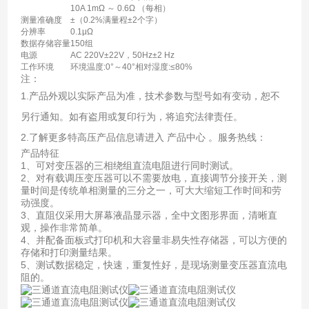
10A 1mΩ ～ 0.6Ω （每相）
测量准确度
±（0.2%满量程±2个字）
分辨率
0.1μΩ
数据存储容量
150组
电源
AC 220V±22V，50Hz±2 Hz
工作环境
环境温度:0°～40°相对湿度:≤80%
注：
1.产品外观以实际产品为准，技术参数与型号如有变动，恕不
另行通知。如有盗用或复印行为，将追究法律责任。
2.了解更多特高压产品信息请进入 产品中心 。服务热线：
产品特征
1、可对变压器的三相绕组直流电阻进行同时测试。
2、对有载调压变压器可以不需要放电，直接调节分接开关，测
量时间是传统单相测量的三分之一，可大大缩短工作时间和劳
动强度。
3、直阻仪采用大屏幕液晶显示器，全中文图形界面，清晰直
观，操作非常简单。
4、并配备面板式打印机和大容量非易失性存储器，可以方便的
存储和打印测量结果。
5、测试数据稳定，快速，重复性好，是现场测量变压器直流电
阻的。