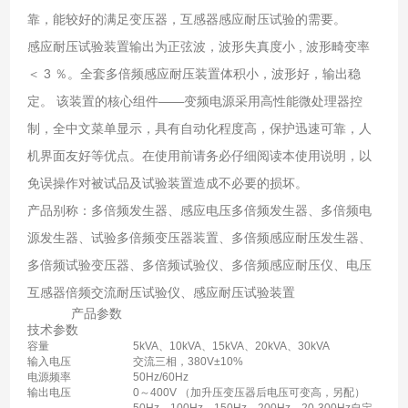
靠，能较好的满足变压器，互感器感应耐压试验的需要。
感应耐压试验装置输出为正弦波，波形失真度小 , 波形畸变率
＜ 3 ％。全套多倍频感应耐压装置体积小，波形好，输出稳
定。 该装置的核心组件——变频电源采用高性能微处理器控
制，全中文菜单显示，具有自动化程度高，保护迅速可靠，人
机界面友好等优点。在使用前请务必仔细阅读本使用说明，以
免误操作对被试品及试验装置造成不必要的损坏。
产品别称：多倍频发生器、感应电压多倍频发生器、多倍频电
源发生器、试验多倍频变压器装置、多倍频感应耐压发生器、
多倍频试验变压器、多倍频试验仪、多倍频感应耐压仪、电压
互感器倍频交流耐压试验仪、感应耐压试验装置
产品参数
技术参数
容量
5kVA、10kVA、15kVA、20kVA、30kVA
输入电压
交流三相，380V±10%
电源频率
50Hz/60Hz
输出电压
0～400V （加升压变压器后电压可变高，另配）
50Hz，100Hz，150Hz，200Hz、20-300Hz自定