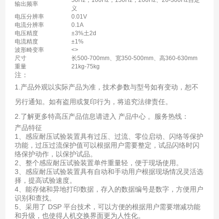
输出频率
义
电压分辨率
0.01V
电流分辨率
0.1A
电压精度
±3%土2d
电流精度
±1%
波形畸变率
<>
尺寸
长500-700mm、宽350-500mm、高360-630mm
重量
21kg-75kg
注：
1.产品外观以实际产品为准，技术参数与型号如有变动，恕不
另行通知。如有盗用或复印行为，将追究法律责任。
2.了解更多特高压产品信息请进入 产品中心 。服务热线：
产品特征
1、感应耐压试验装置具有过压、过流、零位启动、闪络等保护
功能，过压过流保护值可以根据用户需要整定，试品闪络时闪
络保护动作，以保护试品。
2、整个感应耐压试验装置单件重量轻，便于现场使用。
3、感应耐压试验装置具有自动和手动用户根据现场情况灵活选
择，提高试验速度。
4、能存储和异地打印数据，存入的数据编号是数字，方便用户
识别和查找。
5、采用了 DSP 平台技术，可以方便的根据用户需要增减功能
和升级，也使得人机交换界面更为人性化。