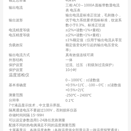
额定总容量
40kVA
三相 AC0～1000A 面板带数显电流
输出电流
表 电压表
输出电流是标准正弦波，毛刺微小，
输出波形
优于电力系统要求指标标准，纹波系
数小于0.3%。标准正弦波
电流精度等级
±(2%×读数+1%×量程)
电压精度等级
±(2%×读数+1%×量程）
≤1%额定值（仅用于输出电流从零至
负载效应
额定值变化时引起的输出电压变化
率）
输出电流方式
真有效值连续可调
外形结构
一体
保护设置
过流、过压 （初级加过流保护）
保护设置
10小时
温度巡检仪
0～1000℃：±(读数值
基本准确度
×0.5%+1)℃，-100～0℃：±(读数值
×0.5%+2)℃
测量范围
-250℃～2400℃
分辩率
0.1℃
7寸液晶显示技术，中文显示界面。
隔离通道电压不要超过100V，否则损坏仪器
存储时间间隔 1S~99H
可以设定参数选用1-24路任意路测量
配接不同的热电偶满足不同的温度测量范围
大屏幕显示，各路温度参数（各路温度值全部显示及一路温度报警通道）