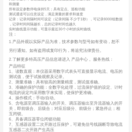
和测量
所有设定参数停电保持5天；具有定点、巡检功能
测试通道可以任意设定，满足测量的要求和速度
记录：记录间隔时间可设定（记录间隔 不少于1秒），可记录8000组数据
，记录时间间隔越长，总的记录时间也越久
实时曲线显示功能，可显示最近30个小时的实时曲线
注：
1.产品外观以实际产品为准，技术参数与型号如有变动，恕不
另行通知。如有盗用或复印行为，将追究法律责任。
2.了解更多特高压产品信息请进入 产品中心 。服务热线：
产品特征
1、读数直观：本仪器采用数字式表头可直接显示电流、电压的
测试值，便于试验观察及记录。
2、测量准确：具有较高的测量精度，测试值准确。
3、准确的保护功能：全数字化处理，过流保护值的设定、计时
电流的设定均采用数字来实现，使保护更准确。
4、操作模式：手动/自动。
5、含电源至调压器输入的开关、调压器输出至升流器输入的开
关，即前级合、后级合；对应后级分、前级分；紧急停止；相
互闭锁。
6、具备调压器零位闭锁功能
7、互感器设置二次开路过压保护，可避免信号线踢断导致电流
互感器二次开路产生高压