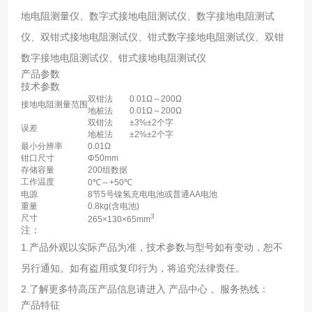
地电阻测量仪、数字式接地电阻测试仪、数字接地电阻测试
仪、双钳式接地电阻测试仪、钳式数字接地电阻测试仪、双钳
数字接地电阻测试仪、钳式接地电阻测试仪
产品参数
技术参数
双钳法
0.01Ω～200Ω
接地电阻测量范围
地桩法
0.01Ω～200Ω
双钳法
±3%±2个字
误差
地桩法
±2%±2个字
最小分辨率
0.01Ω
钳口尺寸
Φ50mm
存储容量
200组数据
工作温度
0℃～+50℃
电源
8节5号镍氢充电电池或普通AA电池
重量
0.8kg(含电池)
3
尺寸
265×130×65mm
注：
1.产品外观以实际产品为准，技术参数与型号如有变动，恕不
另行通知。如有盗用或复印行为，将追究法律责任。
2.了解更多特高压产品信息请进入 产品中心 。服务热线：
产品特征