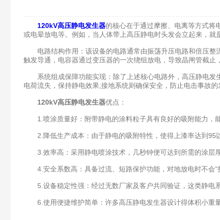
120kV高压静电发生器
的核心在于通过摩擦、电离等方式将
或电晕放电等。例如，当人体带上高压静电时头发会立起来，就
电路结构作用：该设备的电路通常由振荡升压电路和倍压整流
触发导通，电容器通过变压器的一次绕组放电，导致晶闸管截止
系统组成保障功能实现：除了上述核心电路外，高压静电发生器
电荷流失，保持静电效果;接地系统则确保安全，防止电击事故的
120kV高压静电发生器
优点：
1.喷涂质量好：附带静电的涂料粒子具有良好的吸附能力，能
2.降低生产成本：由于静电的吸附特性，使得上漆率达到95以上
3.效率高：采用静电喷涂技术，几秒钟便可达到所需的涂层厚
4.安全系数高：具备过流、短路保护功能，对地放电时不会“
5.设备稳定性强：经过无数厂家及客户共同验证，这类静电系
6.使用便捷维护简单：许多高压静电发生器设计得体积小重量